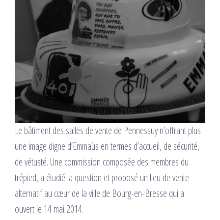
Le bâtiment des salles de vente de Pennessuy n’offrant plus
une image digne d’Emmaüs en termes d’accueil, de sécurité,
de vétusté. Une commission composée des membres du
trépied, a étudié la question et proposé un lieu de vente
alternatif au cœur de la ville de Bourg-en-Bresse qui a
ouvert le 14 mai 2014.